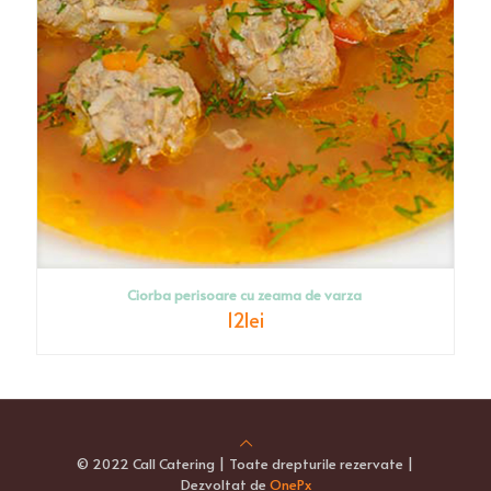
Ciorba perisoare cu zeama de varza
12
lei
© 2022 Call Catering | Toate drepturile rezervate |
Dezvoltat de
OnePx