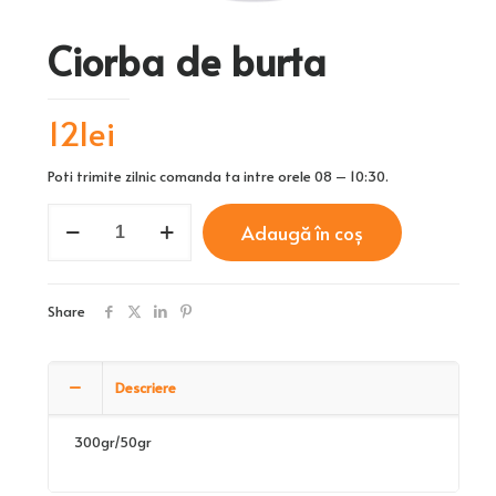
Ciorba de burta
12
lei
Poti trimite zilnic comanda ta intre orele 08 – 10:30.
Cantitate
Adaugă în coș
Ciorba
de
burta
Share
Descriere
300gr/50gr