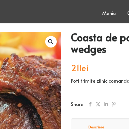
Meniu
Coasta de po
wedges
21
lei
Poti trimite zilnic comanda
Share
Descriere