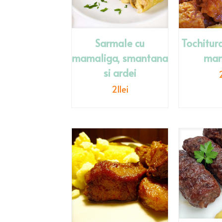
Sarmale cu
Tochitur
mamaliga, smantana
mam
si ardei
21
lei