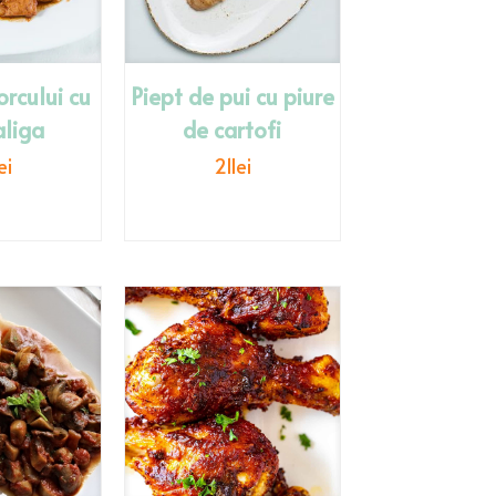
rcului cu
Piept de pui cu piure
liga
de cartofi
ei
21
lei