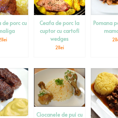
a de porc cu
Ceafa de porc la
Pomana po
aliga
cuptor cu cartofi
mama
wedges
21
lei
21
l
21
lei
Ciocanele de pui cu