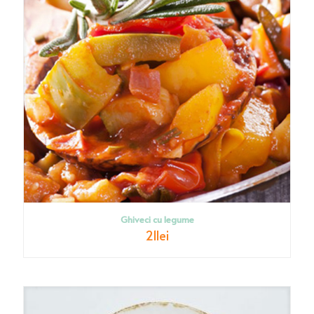
Ghiveci cu legume
21
lei