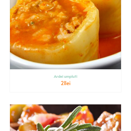
Ardei umpluti
21
lei