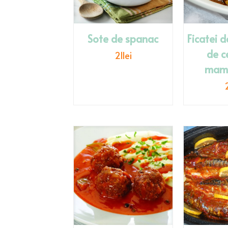
Sote de spanac
Ficatei d
de c
21
lei
mama