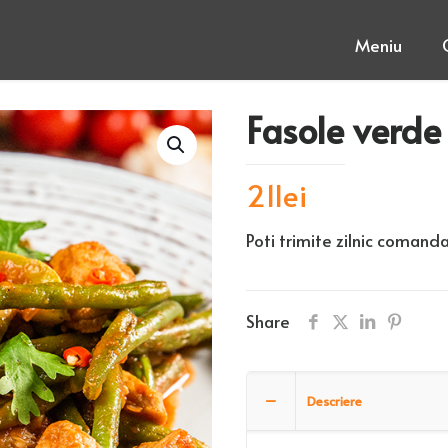
Meniu
Fasole verde
21
lei
Poti trimite zilnic comanda
Share
Descriere