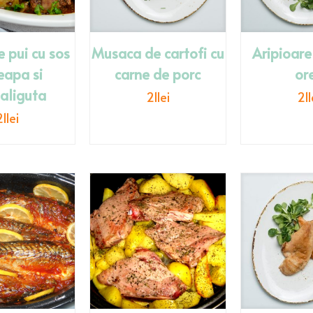
e pui cu sos
Musaca de cartofi cu
Aripioare
eapa si
carne de porc
or
liguta
21
lei
21
l
21
lei