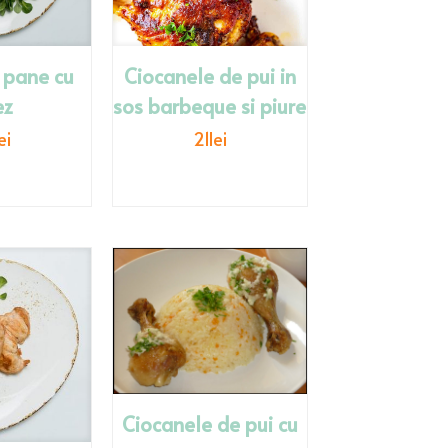
 pane cu
Ciocanele de pui in
ez
sos barbeque si piure
ei
21
lei
Ciocanele de pui cu