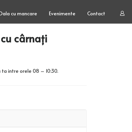
Oala cu mancare
Evenimente
Contact
 cu cârnați
 ta intre orele 08 – 10:30.