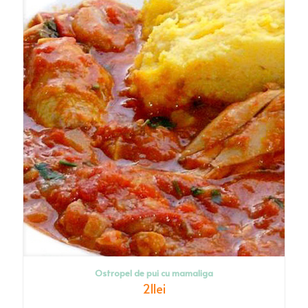
Ostropel de pui cu mamaliga
21
lei