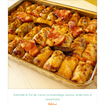
Sarmale in foi de varza cu mamaliga, bacon, ardei iute si
smantana
96
lei