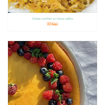
Ciolan confiat cu varza calita
104
lei