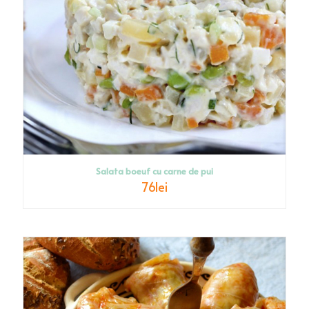
Salata boeuf cu carne de pui
76
lei