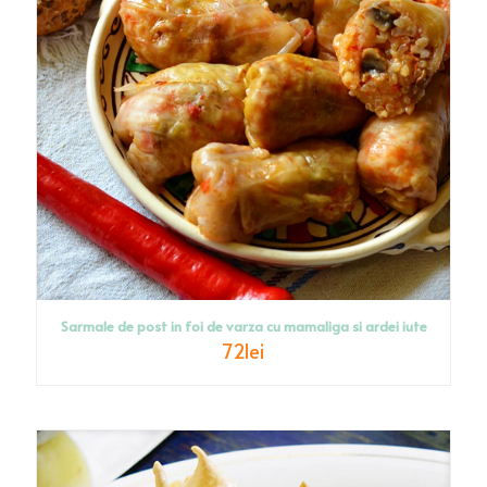
Sarmale de post in foi de varza cu mamaliga si ardei iute
72
lei