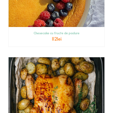
Chesecake cu fructe de padure
112
lei