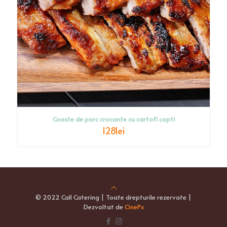
Coaste de porc crocante cu cartofi copti
128
lei
© 2022 Call Catering | Toate drepturile rezervate |
Dezvoltat de
OnePx