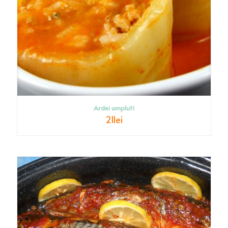
Ardei umpluti
21
lei