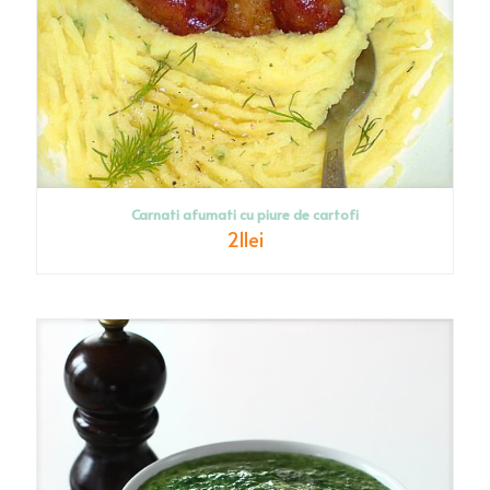
Carnati afumati cu piure de cartofi
21
lei