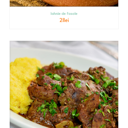
Iahnie de fasole
21
lei