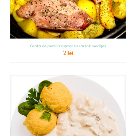
Ceafa de porc la cuptor cu cartofi wedges
21
lei