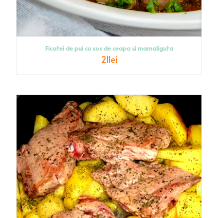
Ficatei de pui cu sos de ceapa si mamaliguta
21
lei