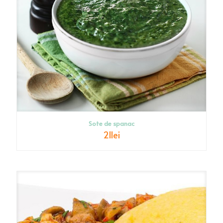
Sote de spanac
21
lei