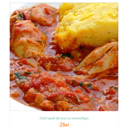
Ostropel de pui cu mamaliga
21
lei