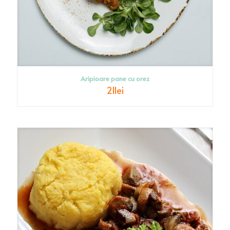
Aripioare pane cu orez
21
lei