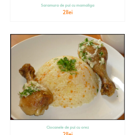
Saramura de pui cu mamaliga
21
lei
Ciocanele de pui cu orez
21
lei