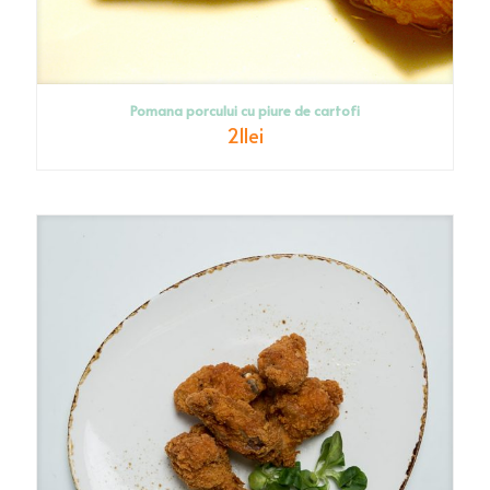
Pomana porcului cu piure de cartofi
21
lei