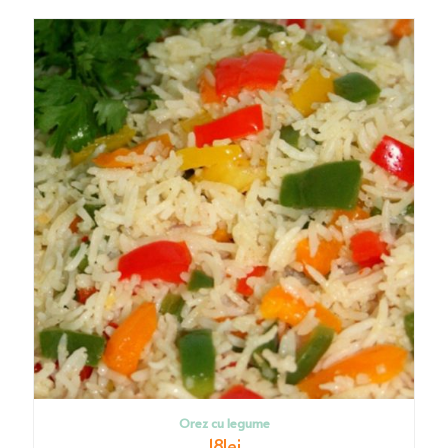
Orez cu legume
18
lei