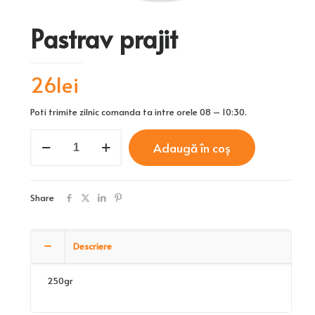
Pastrav prajit
26
lei
Poti trimite zilnic comanda ta intre orele 08 – 10:30.
Cantitate
Adaugă în coș
Pastrav
prajit
Share
Descriere
250gr