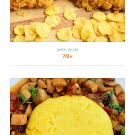
Șnițel de pui
26
lei