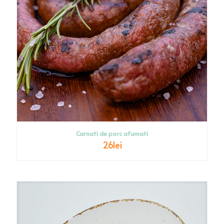
Carnati de porc afumati
26
lei