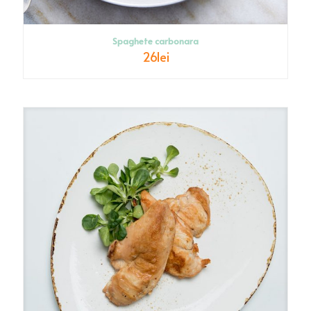
Spaghete carbonara
26
lei