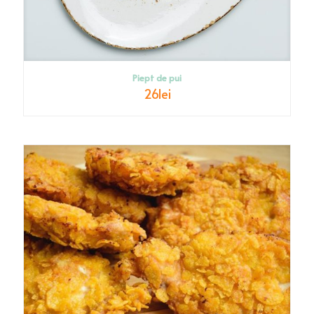
Piept de pui
26
lei