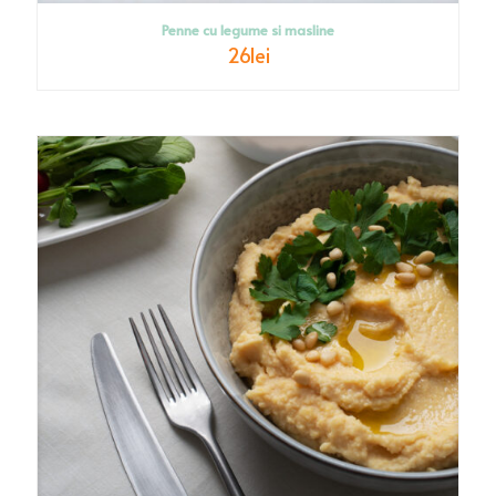
Penne cu legume si masline
26
lei