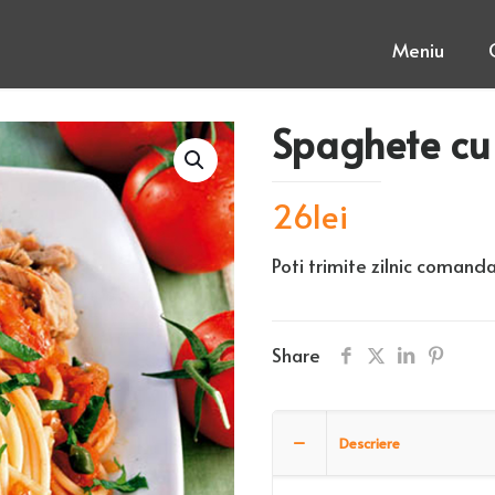
Meniu
Spaghete cu t
26
lei
Poti trimite zilnic comanda
Share
Descriere