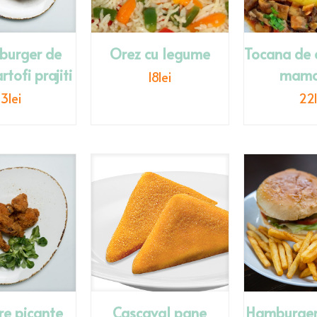
burger de
Orez cu legume
Tocana de c
rtofi prajiti
mama
18
lei
33
lei
22
re picante
Cascaval pane
Hamburger 