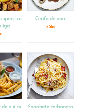
iuperci cu
Ceafa de porc
liga
26
lei
lei
de pui cu
Spaghete carbonara