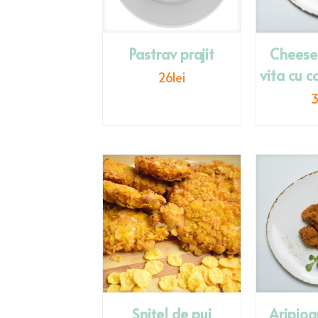
Pastrav prajit
Cheese
vita cu ca
26
lei
Șnițel de pui
Aripioa