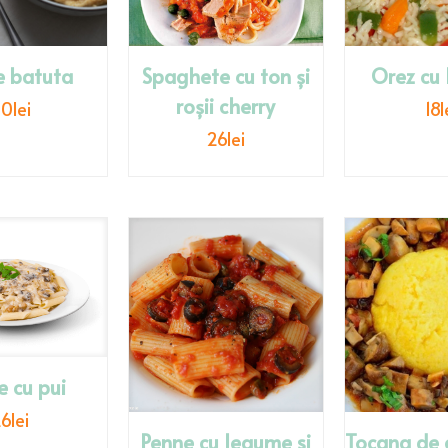
e batuta
Spaghete cu ton și
Orez cu
roșii cherry
20
lei
18
l
26
lei
e cu pui
26
lei
Penne cu legume si
Tocana de c