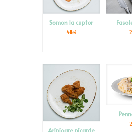
Somon la cuptor
Fasol
41
lei
Penn
Aripioare picante