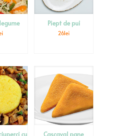
 legume
Piept de pui
ei
26
lei
iuperci cu
Cascaval pane