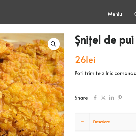
Meniu
Șnițel de pui
26
lei
Poti trimite zilnic comanda
Share
Descriere